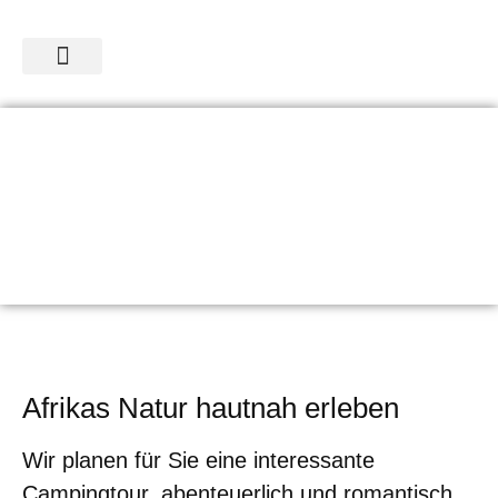
SAFARIS & TOUREN
ÜBER UNS
CAMPING SAFARIS
Afrikas Natur hautnah erleben
Wir planen für Sie eine interessante
Campingtour, abenteuerlich und romantisch