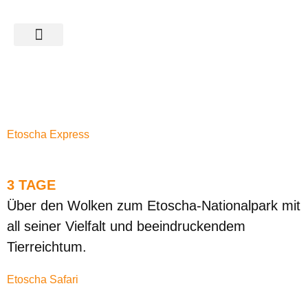
SAFARIS & TOUREN
ÜBER UNS
KATEGORIE:
KURZREISEN
GEFÜHRT
Etoscha Express
3 TAGE
Über den Wolken zum Etoscha-Nationalpark mit
all seiner Vielfalt und beeindruckendem
Tierreichtum.
Etoscha Safari